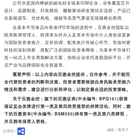
公司亦是国内稀缺的碳化硅全链条IDM企业，业务覆盖芯片
设计、晶圆制造、封装模组、栅极驱动研发测试全流程，产品已
在新能源车、光伏风电、储能等高景气赛道实现规模化商用。
在基本半导体迈向香港IPO市场的进程中，百惠金控团队以
联席账簿管理人、联席牵头经办人及资本市场中介人身份深度参
与国际投资者推介、定价协调、配售执行等核心环节。凭借对硬
科技的深刻洞察，搭配广泛的国际投资者网络，为基本半导体打
造一站式上市全周期解决方案，协助企业依托港股国际平台，开
启产业与品牌国际化全新篇章。
重要声明：以上内容由百惠金控提供，仅作参考，并不能完
全代替投资者的判断和决策。投资者需要根据自身风险承受能力
情况和需求，建议进行分析和评估，以制定最合适的投资策略。
关于百惠金控：旗下的百惠证券(中央编号: BPQ161)获香
港证监会发牌进行第一类及第四类受规管的持牌活动。同时，旗
下的百惠资本(中央编号: BSM550)持有第一类及第六类牌照，
并且拥有保荐人资格。
编辑：青简子
分享到：