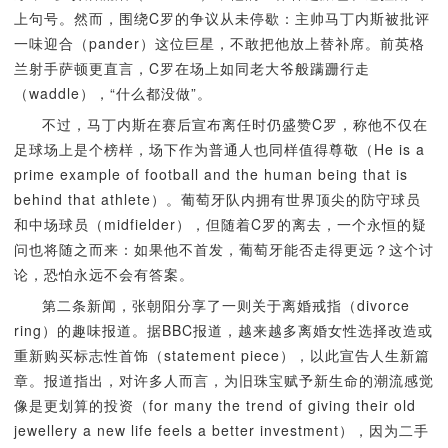
上句号。然而，围绕C罗的争议从未停歇：主帅马丁内斯被批评
一味迎合（pander）这位巨星，不敢把他放上替补席。前英格
兰射手萨顿更直言，C罗在场上如同老大爷般蹒跚行走
（waddle），“什么都没做”。
不过，马丁内斯在赛后宣布离任时仍盛赞C罗，称他不仅在
足球场上是个榜样，场下作为普通人也同样值得尊敬（He is a
prime example of football and the human being that is
behind that athlete）。葡萄牙队内拥有世界顶尖的防守球员
和中场球员（midfielder），但随着C罗的离去，一个永恒的疑
问也将随之而来：如果他不首发，葡萄牙能否走得更远？这个讨
论，恐怕永远不会有答案。
第二条新闻，张朝阳分享了一则关于离婚戒指（divorce
ring）的趣味报道。据BBC报道，越来越多离婚女性选择改造或
重新购买标志性首饰（statement piece），以此宣告人生新篇
章。报道指出，对许多人而言，为旧珠宝赋予新生命的潮流感觉
像是更划算的投资（for many the trend of giving their old
jewellery a new life feels a better investment），因为二手