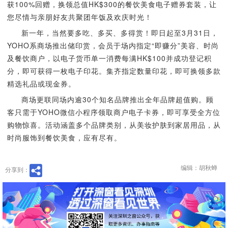
获100%回赠，换领总值HK$300的餐饮美食电子赠券套装，让
您尽情与亲朋好友共聚团年饭及欢庆时光！
新一年，当然要多吃、多买、多得赏！即日起至3月31日，
YOHO系商场推出储印赏，会员于场内指定“即赚分”美容、时尚
及餐饮商户，以电子货币单一消费每满HK$100并成功登记积
分，即可获得一枚电子印花。集齐指定数量印花，即可换领多款
精选礼品或现金券。
商场更联同场内逾30个知名品牌推出全年品牌超值购。顾
客只需于YOHO微信小程序领取商户电子卡券，即可享受全方位
购物惊喜。活动涵盖多个品牌类别，从美妆护肤到家居用品，从
时尚服饰到餐饮美食，应有尽有。
编辑：胡秋蝉
分享到：