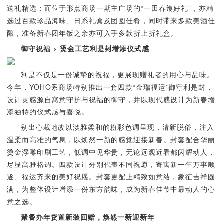
送礼精选；而位于形点商场一期主广场的“一田春飨好礼”，亦精
选过百款珍品海味、日系礼盒及团圆佳肴，同时带来多款美酒佳
酿，准备新春团年饭之余亦可入手多款折上折礼盒。
御守祝福 × 烫金工艺利是封增添仪式感
利是不仅是一份诚挚的祝福，更展现赠礼者的用心与品味。
今年，YOHO系商场特别推出一套四款“金瑞福运”御守利是封，
设计灵感源自寓意守护与祝福的御守，并以现代感设计为新春增
添独特的仪式感与喜悦。
别出心裁地改以淡雅柔和的粉彩色调呈现，清新脱俗，注入
温柔而高雅的气息，以焕然一新的感觉迎接新春。封套配合华丽
烫金浮雕印刷工艺，低调中见华贵，无论远观近看都闪耀动人，
尽显高雅格调。四款设计分别代表不同祝愿，寄寓新一年万事顺
遂、福运齐来的美好祝愿。封套更配上精致如意结，象征吉祥圆
满，为整体设计增添一份东方韵味，成为新春佳节中最动人的心
意之选。
聚餐办年货置新装回赠，焕然一新迎新年