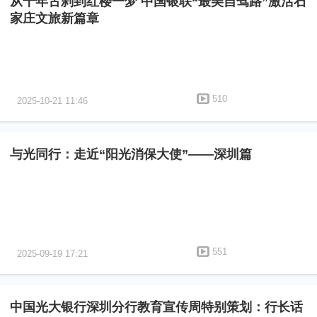
从千年古刹到红楼一梦 中国银联“最美自驾路”激活石
家庄文旅新篇章
510
2025-10-21 11:46
与光同行：走近“阳光消保大使”——深圳篇
551
2025-09-19 17:21
中国光大银行深圳分行教育宣传周特别策划：行长话