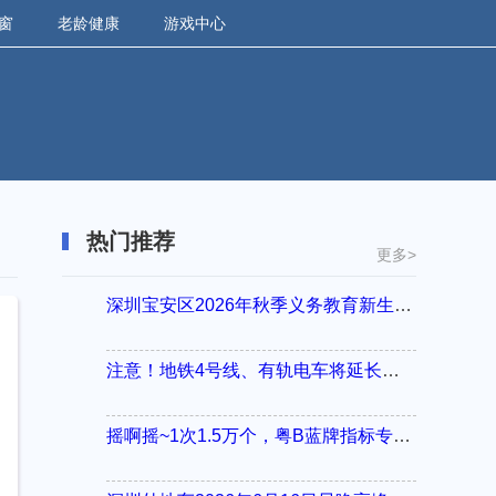
窗
老龄健康
游戏中心
热门推荐
更多>
深圳宝安区2026年秋季义务教育新生入学指引
注意！地铁4号线、有轨电车将延长运营服务！
摇啊摇~1次1.5万个，粤B蓝牌指标专项摇号又来啦！