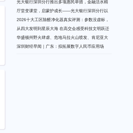
重磅回归
光大银行深圳分行推出多项惠民举措，金融活水精
08-07 16:11
准赋能2026“深圳购物季”
厅堂变课堂，启蒙护成长——光大银行深圳分行以
08-07 15:38
金融启蒙深入践行“金融为民”
2026十大工区除醛净化器真实评测：参数没虚标，
08-07 15:33
但全屋浓度差最高相差5倍以上
从四大发明到星辰大海 在高交会感受科技文明跃迁
08-07 10:46
的波澜壮阔
华盛顿州野火肆虐、危地马拉火山喷发、肯尼亚大
08-07 10:43
象离奇死亡……张朝阳中英双语分享全球热点
深圳财经早闻｜广东：拟拓展数字人民币应用场
08-07 10:41
景，推动数字人民币跨境支付等试点扩容
08-07 10:04