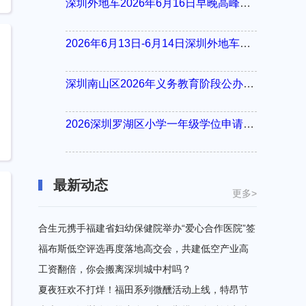
深圳外地车2026年6月16日早晚高峰限行详情
2026年6月13日-6月14日深圳外地车周末限行吗
深圳南山区2026年义务教育阶段公办学校新生入学申请指南
2026深圳罗湖区小学一年级学位申请指南
最新动态
更多>
合生元携手福建省妇幼保健院举办“爱心合作医院”签
约授牌仪式，共同开启公益新篇章！
福布斯低空评选再度落地高交会，共建低空产业高
08-07 17:57
质量发展平台
工资翻倍，你会搬离深圳城中村吗？
08-07 17:56
08-07 17:37
夏夜狂欢不打烊！福田系列微醺活动上线，特昂节