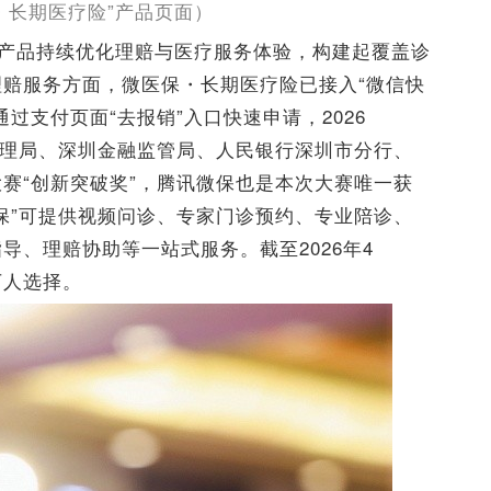
・长期医疗险”产品页面）
列产品持续优化理赔与医疗服务体验，构建起覆盖诊
赔服务方面，微医保・长期医疗险已接入“微信快
过支付页面“去报销”入口快速申请，2026
管理局、深圳金融监管局、人民银行深圳市分行、
赛“创新突破奖”，腾讯微保也是本次大赛唯一获
保”可提供视频问诊、专家门诊预约、专业陪诊、
导、理赔协助等一站式服务。截至2026年4
万人选择。