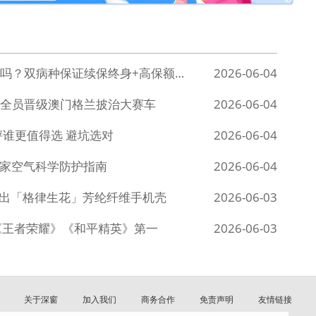
深度解析：微医保・长期医疗险有必要买吗？双病种保证续保终身+高保额优势明显
2026-06-04
全员晋级澳门格兰披治大赛车
2026-06-04
谁更值得选 避坑选对
2026-06-04
婴居家空气科学防护指南
2026-06-04
N，推出「格律生花」芳纶纤维手机壳
2026-06-03
《王者荣耀》《和平精英》第一
2026-06-03
关于深窗
加入我们
商务合作
免责声明
友情链接