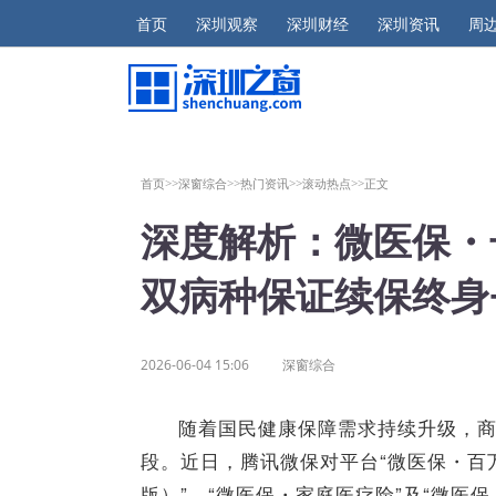
首页
深圳观察
深圳财经
深圳资讯
周
首页>>
深窗综合>>
热门资讯>>
滚动热点>>
正文
深度解析：微医保・
双病种保证续保终身
2026-06-04 15:06
深窗综合
随着国民健康保障需求持续升级，
段。近日，腾讯微保对平台“微医保・百
版）”、“微医保・家庭医疗险”及“微医保