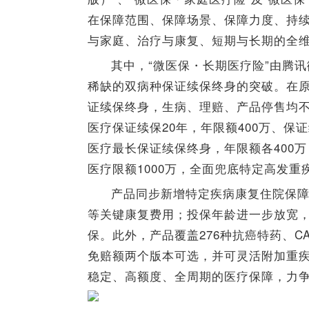
在保障范围、保障场景、保障力度、持
与家庭、治疗与康复、短期与长期的全
其中，“微医保・长期医疗险”由腾
稀缺的双病种保证续保终身的突破。在
证续保终身，生病、理赔、产品停售均
医疗保证续保20年，年限额400万、保
医疗最长保证续保终身，年限额各400万
医疗限额1000万，全面兜底特定高发重
产品同步新增特定疾病康复住院保障
等关键康复费用；投保年龄进一步放宽，
保。此外，产品覆盖276种抗癌特药、C
免赔额两个版本可选，并可灵活附加重
稳定、高额度、全周期的医疗保障，力