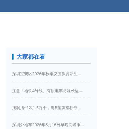
大家都在看
深圳宝安区2026年秋季义务教育新生入学指引
注意！地铁4号线、有轨电车将延长运营服务！
摇啊摇~1次1.5万个，粤B蓝牌指标专项摇号又来啦！
深圳外地车2026年6月16日早晚高峰限行详情