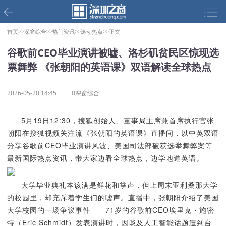
首页>>
深窗综合>>
热门资讯>>
滚动热点>>
正文
谷歌前CEO毕业演讲被嘘、洛杉矶贫民区惊现选
票舞弊 《张朝阳的英语课》双语解读全球热点
2026-05-20 14:45
0深窗综合
5月19日12:30，搜狐创始人、董事局主席兼首席执行官张
朝阳在搜狐视频关注流《张朝阳的英语课》直播间，以中英双语
分享谷歌前CEO毕业演讲风波、美国司法部破获选举舞弊案等
最新国际热点资讯，带大家边看全球热点，边学地道英语。
大学毕业典礼本该满是鲜花和掌声，但上周末亚利桑那大学
的校园里，却充斥着学生们的嘘声。直播中，张朝阳介绍了美国
大学校园的一场争议事件——71岁的谷歌前CEO埃里克・施密
特（Eric Schmidt）发表演讲时，因谈及人工智能话题遭到台