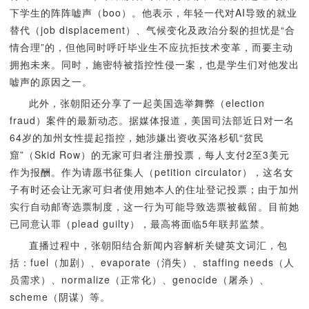
下学生的阵阵嘘声（boo）。他表示，年轻一代对AI导致的就业
替代（job displacement）、气候变化及政治分裂的担忧是“合
情合理”的，但他同时呼吁毕业生不应抗拒技术变革，而要主动
拥抱未来。同时，施密特被指控性侵一案，也是学生们对他发出
嘘声的原因之一。
此外，张朝阳还分享了一起美国选举舞弊（election
fraud）案件的最新动态。据媒体报道，美国司法部近日对一名
64岁的加州女性提起指控，她涉嫌出资收买洛杉矶“贫民
窟”（Skid Row）的无家可归者注册投票，每人支付2至3美元
作为报酬。作为请愿书征集人（petition circulator），这名女
子有时还会让无家可归者使用她本人的住址登记投票；由于加州
实行自动邮寄选票制度，这一行为可能导致选票被截留。目前她
已同意认罪（plead guilty），最高将面临5年联邦监禁。
直播过程中，张朝阳结合新闻内容解析关键英文词汇，包
括：fuel（加剧）、evaporate（消失）、staffing needs（人
员需求）、normalize（正常化）、genocide（屠杀）、
scheme（阴谋）等。