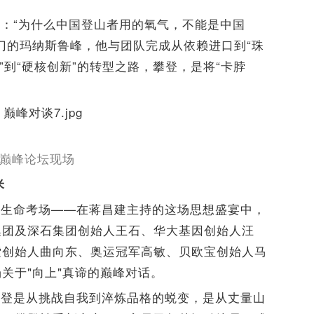
：“为什么中国登山者用的氧气，不能是中国
门的玛纳斯鲁峰，他与团队完成从依赖进口到“珠
”到“硬核创新”的转型之路，攀登，是将“卡脖
巅峰论坛现场
米
的生命考场——在蒋昌建主持的这场思想盛宴中，
集团及深石集团创始人王石、华大基因创始人汪
索创始人曲向东、奥运冠军高敏、贝欧宝创始人马
关于"向上"真谛的巅峰对话。
攀登是从挑战自我到淬炼品格的蜕变，是从丈量山