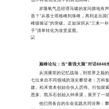
岁隆氧气总经理马啸的发问掷地有声
造？”从慕士塔格峰到珠峰，再到走出国
峰级验证”的突破。正如深圳从“三来一补
子”清单转化为攻坚蓝图。
巅峰论坛：当“最强大脑”对话8848
从演播室的记忆战场，到世界之巅
七位来自不同领域的顶尖攀登者：万科
建、松禾资本创始合伙人厉伟、行知探
恩多、凯乐石创始人钟承湛，展开了一场
他们用各自的生命实践共同诠释：