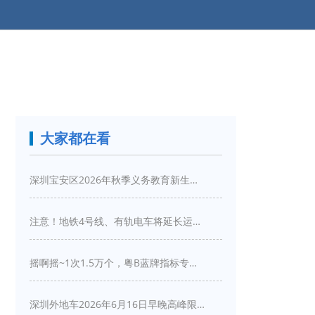
大家都在看
深圳宝安区2026年秋季义务教育新生入学指引
注意！地铁4号线、有轨电车将延长运营服务！
摇啊摇~1次1.5万个，粤B蓝牌指标专项摇号又来啦！
深圳外地车2026年6月16日早晚高峰限行详情