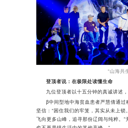
“山海共
登顶者说：在极限处读懂生命
九位登顶者以十五分钟的真诚讲述
β中间型地中海贫血患者严慧倩通过
坚信：“困住我们的牢笼，其实从未上锁
飞向更多山峰，追寻那份辽阔与纯粹。”
也不再畏惧生活中的其他高峰。”