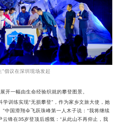
生”倡议在深圳现场发起
，展开一幅由生命经验织就的攀登图景。
科学训练实现“无损攀登”，作为家乡文旅大使，她
。”中国滑翔伞飞跃珠峰第一人木子说：“我将继续
尹云锋在35岁登顶后感慨：“从此山不再仰止，我