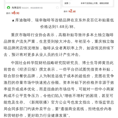
▲库迪咖啡、瑞幸咖啡等连锁品牌在京东外卖百亿补贴最低
价格达到1.68元/杯。
重庆市咖啡行业协会表示，高额补贴导致许多本土独立咖啡
品牌客户流失严重，生意受到较大冲击。年初至今，重庆独立咖
啡品牌闭店情况增加，咖啡从业者离职率上升。如该情况持续下
去，预计将对更多从业人员的生计产生冲击。
中国社会科学院财经战略研究院研究员、博士生导师黄浩此
前曾在《经济日报》撰文表示，一些平台仍试图凭借资本补贴，
联合部分餐饮品牌，人为制造远低于成本的超低价，意图在竞争
激烈的存量市场中快速抢占份额。资本补贴下的价格并非源于效
率提升或成本优化，而是扭曲的市场信号，可能对一些中小商家
构成不公平竞争压力，令他们陷入“增收不增利”的困境，甚至可
能危及生存。《新闻联播》官方公众号也发文指出，市场监管总
局会同多部门约谈外卖平台，要“遵循商业底线，拒绝低价内卷
和营销炒作，更好助力行业健康发展”。