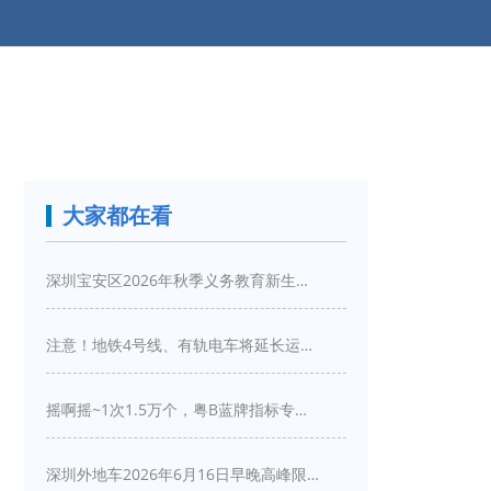
大家都在看
深圳宝安区2026年秋季义务教育新生入学指引
注意！地铁4号线、有轨电车将延长运营服务！
摇啊摇~1次1.5万个，粤B蓝牌指标专项摇号又来啦！
深圳外地车2026年6月16日早晚高峰限行详情